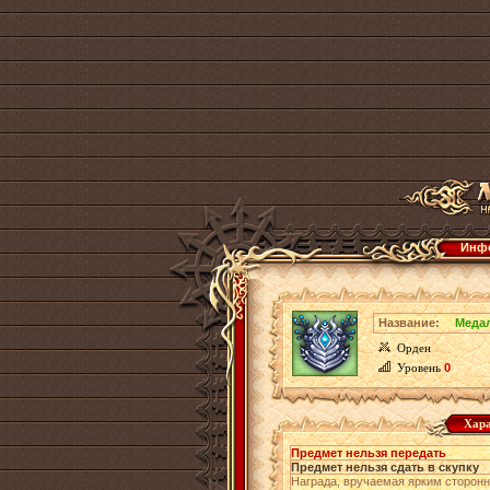
Инфо
Название:
Меда
Орден
Уровень
0
Хара
Предмет нельзя передать
Предмет нельзя сдать в скупку
Награда, вручаемая ярким сторон