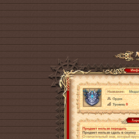
Инфо
Название:
Меда
Орден
Уровень
0
Хара
Предмет нельзя передать
Предмет нельзя сдать в скупку
Отличительный знак, который вру