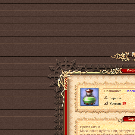
Инфо
Название:
Эссе
Чернила
Уровень
19
Хара
Время жизни
Магическая субстанция, которую 
извлекают из обитателей водоемов