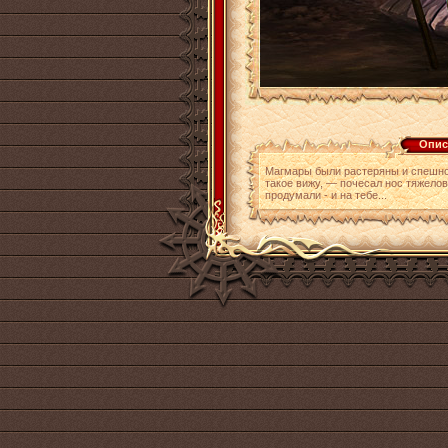
Опис
Магмары были растеряны и спешно
такое вижу, — почесал нос тяжело
продумали - и на тебе...