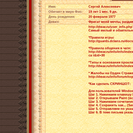
Имя:
Сергей Алексеевич
Обитает в мире Фэо:
19 лет 1 мес. 9 дн.
День рождения:
20 февраля 1977
Девиз:
Фригат моей мечты, разда
http://dwar.ru/user_info.php
Самый милый и обаятельн
*Правила игры:
http://guards.dclans.ru/do
*Правила общения в чате:
http://dwar.ru/info/info/ind
ca t&id=30
*Типы и основания прокля
http://dwar.ru/info/info/ind
* Жалобы на Орден Страже
http://dwar.ru/info/forum/t
*Как сделать СКРИНШОТ:
Для пользователей Windo
Шаг 1. Нажимаем клавишу Pr
Шаг 2. Открываем Paint (
Шаг 3. Нажимаем сочетание 
Шаг 4. Сохранить как... (Sav
Шаг 5. Отправляем по ука
Шаг 6. В теме письма указы