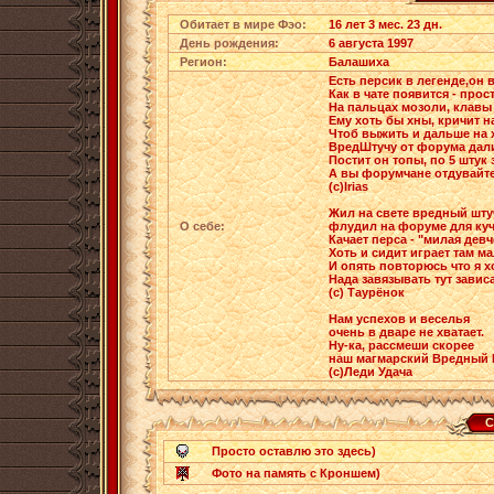
Обитает в мире Фэо:
16 лет 3 мес. 23 дн.
День рождения:
6 августа 1997
Регион:
Балашиха
Есть персик в легенде,он в
Как в чате появится - прост
На пальцах мозоли, клавы
Ему хоть бы хны, кричит н
Чтоб выжить и дальше на 
ВредШтучу от форума дал
Постит он топы, по 5 штук 
А вы форумчане отдувайте
(с)Irias
Жил на свете вредный шту
О себе:
флудил на форуме для ку
Качает перса - "милая дев
Хоть и сидит играет там м
И опять повторюсь что я х
Нада завязывать тут завис
(с) Таурёнок
Нам успехов и веселья
очень в дваре не хватает.
Ну-ка, рассмеши скорее
наш магмарский Вредный 
(с)Леди Удача
С
Просто оставлю это здесь)
Фото на память с Кроншем)