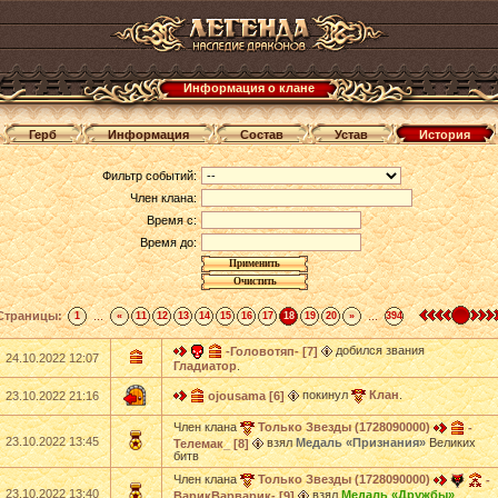
Информация о клане
Герб
Информация
Состав
Устав
История
Фильтр событий:
Член клана:
Время с:
Время до:
Страницы:
...
...
1
«
11
12
13
14
15
16
17
18
19
20
»
394
добился звания
-Головотяп- [7]
24.10.2022 12:07
Гладиатор
.
покинул
Клан
.
23.10.2022 21:16
ojousama [6]
Член клана
Только Звезды (1728090000)
-
23.10.2022 13:45
взял
Медаль «Признания»
Великих
Телемак_ [8]
битв
Член клана
Только Звезды (1728090000)
-
23.10.2022 13:40
взял
Медаль «Дружбы»
ВарикВарварик- [9]