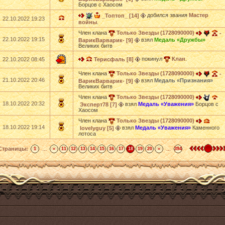
Борцов с Хаосом
добился звания
Мастер
_Топтоп_ [14]
22.10.2022 19:23
войны
.
Член клана
Только Звезды (1728090000)
-
22.10.2022 19:15
взял
Медаль «Дружбы»
ВарикВарварик- [9]
Великих битв
покинул
Клан
.
22.10.2022 08:45
Терисфаль [8]
Член клана
Только Звезды (1728090000)
-
21.10.2022 20:46
взял
Медаль «Признания»
ВарикВарварик- [9]
Великих битв
Член клана
Только Звезды (1728090000)
18.10.2022 20:32
взял
Медаль «Уважения»
Борцов с
Эксперт78 [7]
Хаосом
Член клана
Только Звезды (1728090000)
18.10.2022 19:14
взял
Медаль «Уважения»
Каменного
lovelyguy [5]
лотоса
Страницы:
...
...
1
«
11
12
13
14
15
16
17
18
19
20
»
394