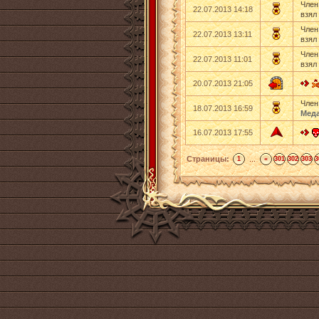
Член
22.07.2013 14:18
взял
Член
22.07.2013 13:11
взял
Член
22.07.2013 11:01
взял
20.07.2013 21:05
Член
18.07.2013 16:59
Меда
16.07.2013 17:55
Страницы:
...
1
«
301
302
303
3