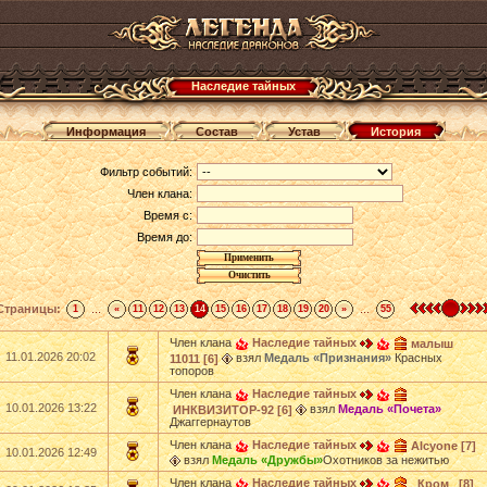
Наследие тайных
Информация
Состав
Устав
История
Фильтр событий:
Член клана:
Время с:
Время до:
Страницы:
...
...
1
«
11
12
13
14
15
16
17
18
19
20
»
55
Член клана
Наследие тайных
малыш
11.01.2026 20:02
взял
Медаль «Признания»
Красных
11011 [6]
топоров
Член клана
Наследие тайных
10.01.2026 13:22
взял
Медаль «Почета»
ИНКВИЗИТОР-92 [6]
Джаггернаутов
Член клана
Наследие тайных
Alcyone [7]
10.01.2026 12:49
взял
Медаль «Дружбы»
Охотников за нежитью
Член клана
Наследие тайных
_Кром_ [8]