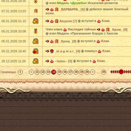
09.01.2026 18:35
взял
Медаль «Дружбы»
Искателей реликтов
добился звания
Элитный
_ВАРВАРРА_ [6]
07.01.2026 13:03
воин
.
вступил в
Клан
.
06.01.2026 01:10
Alcyone [7]
Член клана
Наследие тайных
_Кром_ [8]
05.01.2026 20:08
взял
Медаль «Признания»
Борцов с Хаосом
вступил в
Клан
.
05.01.2026 19:35
_Кром_ [8]
покинул
Клан
.
05.01.2026 18:40
_m a g m a r_ [4]
вступил в
Клан
.
28.12.2025 11:26
--temo-- [5]
Страницы:
...
...
1
«
11
12
13
14
15
16
17
18
19
20
»
55