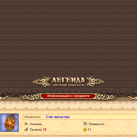
Информация о предмете
Название:
Стяг магистра
Знамена
Универсал
Уровень
12
11