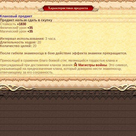
Характеристики предмета
Клановый предмет
Предмет нельзя сдать в скупку
Стойкость
+1830
Физический урон
+35
Магический урон
+35
Интервал использования:
3 часа.
Длительность ходов:
20
Количество целей:
20
После гибели знаменосца в бою действие эффекта знамени прекращается.
Приносящий в сражении благо боевой стяг, являющийся гордостью клана и
присуждаемый при достижении кланом звания
Магистры войны
. Это символ,
указывающий на предназначение клана, который доверено нести знаменосцу,
отвечающему за его сохранность.