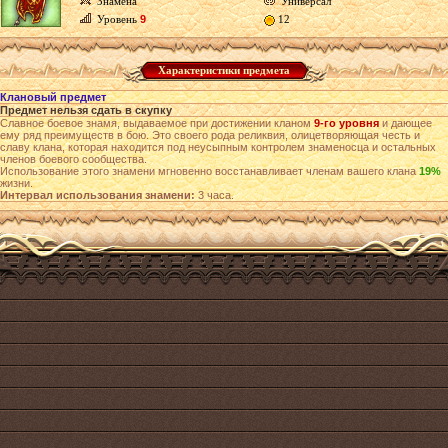
Знамена
Универсал
Уровень
9
12
Характеристики предмета
Клановый предмет
Предмет нельзя сдать в скупку
Славное боевое знамя, выдаваемое при достижении кланом
9-го уровня
и дающее
ему ряд преимуществ в бою. Это своего рода реликвия, олицетворяющая честь и
славу клана, которая находится под неусыпным контролем знаменосца и остальных
членов боевого сообщества.
Использование этого знамени мгновенно восстанавливает членам вашего клана
19%
жизни.
Интервал использования знамени:
3 часа.