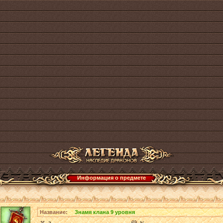
Информация о предмете
Название:
Знамя клана 9 уровня