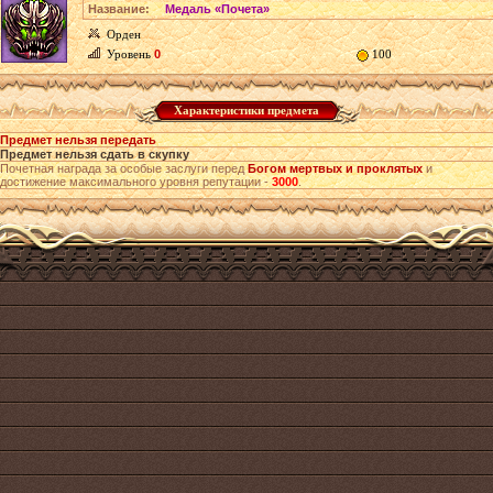
Название:
Медаль «Почета»
Орден
Уровень
0
100
Характеристики предмета
Предмет нельзя передать
Предмет нельзя сдать в скупку
Почетная награда за особые заслуги перед
Богом мертвых и проклятых
и
достижение максимального уровня репутации -
3000
.