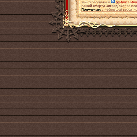
заинтересоваться
Милая Мил
вашей смерти Зигред скорее все
Получение:
с небольшой вероятно