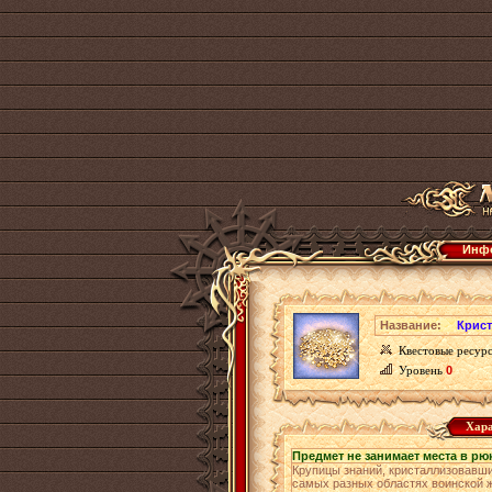
Инфо
Название:
Крис
Квестовые ресур
Уровень
0
Хара
Предмет не занимает места в рю
Крупицы знаний, кристаллизовавш
самых разных областях воинской 