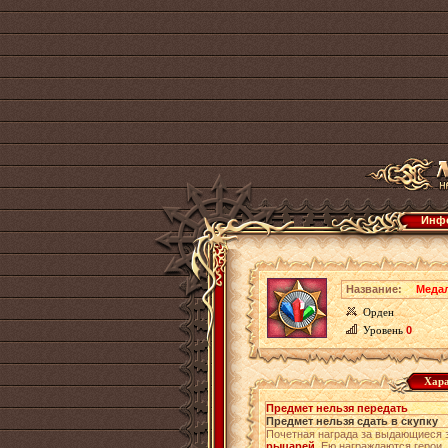
Инфо
Название:
Меда
Орден
Уровень
0
Хара
Предмет нельзя передать
Предмет нельзя сдать в скупку
Почетная награда за выдающиеся 
рыцарей
. Ею награждаются герои,