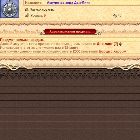
Название:
Амулет вызова Дья-Линг
Боевые амулеты
Уровень
5
40
Характеристики предмета
Предмет нельзя передать
Данный амулет вызова призывает на помощь вам семерых
Дья-линг [7]
.
Использовать этот амулет можно
раз в 15 минут
.
Для покупки данной вещи необходимо иметь
2000
репутации
Борца с Хаосом
.